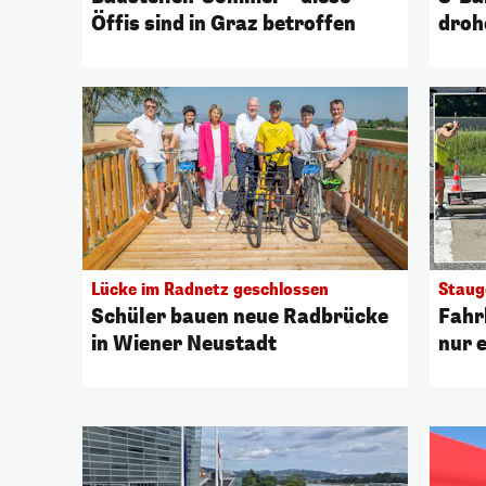
Öffis sind in Graz betroffen
droh
Lücke im Radnetz geschlossen
Staug
Schüler bauen neue Radbrücke
Fahr
in Wiener Neustadt
nur e