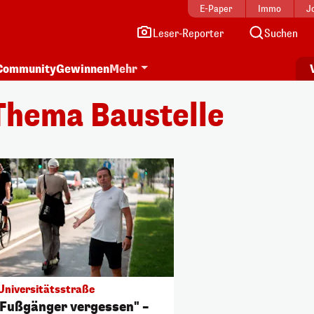
E-Paper
Immo
J
Leser-Reporter
Suchen
Community
Gewinnen
Mehr
Thema Baustelle
Universitätsstraße
 Fußgänger vergessen" –