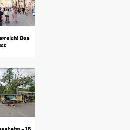
erreich! Das
ust
ngsbahn – 18