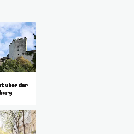
t über der
burg