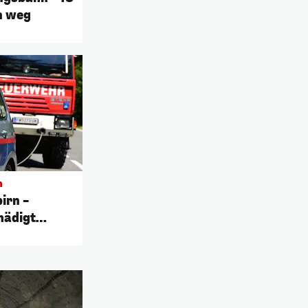
n weg
n
irn –
hädigt