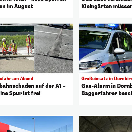
en im August
Kleingärten müsse
efahr am Abend
Großeinsatz in Dornbir
bahnschaden auf der A1 –
Gas-Alarm in Dornb
ine Spur ist frei
Baggerfahrer besc
Leitung