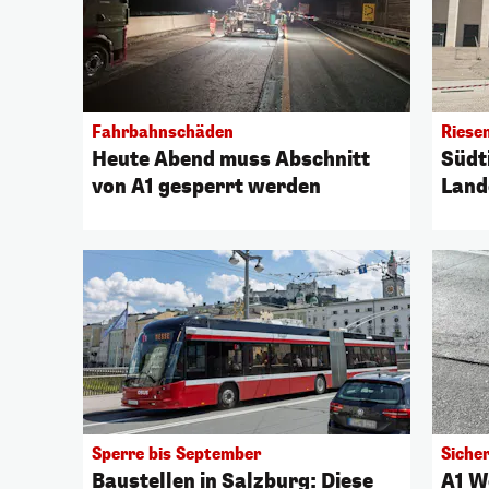
Fahrbahnschäden
Riese
Heute Abend muss Abschnitt
Südti
von A1 gesperrt werden
Land
eing
Sperre bis September
Siche
Baustellen in Salzburg: Diese
A1 W