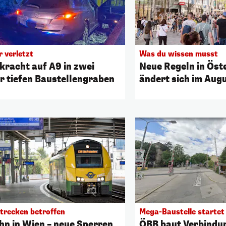
 verletzt
Was du wissen musst
kracht auf A9 in zwei
Neue Regeln in Öst
r tiefen Baustellengraben
ändert sich im Aug
trecken betroffen
Mega-Baustelle startet
hn in Wien – neue Sperren
ÖBB baut Verbindu