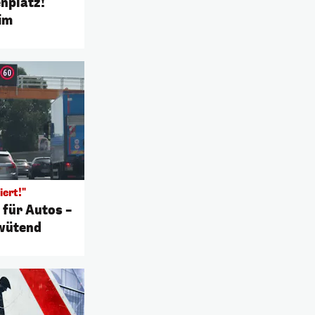
nplatz!
im
iert!"
für Autos –
wütend