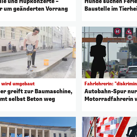
lle und Hupkonzerte –
Hunde suchen Ferie
r um geänderten Vorrang
Baustelle im Tierhe
 wird umgebaut
Fahrlehrerin: "diskrimin
er greift zur Baumaschine,
Autobahn-Spur nur 
mt selbst Beton weg
Motorradfahrerin 