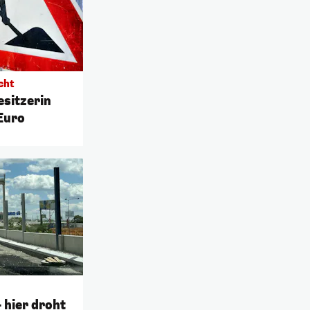
cht
esitzerin
Euro
 hier droht