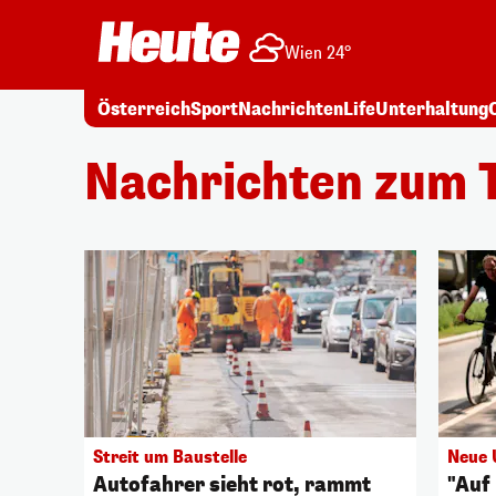
Wien 24°
Österreich
Sport
Nachrichten
Life
Unterhaltung
Nachrichten zum 
Streit um Baustelle
Neue 
Autofahrer sieht rot, rammt
"Auf