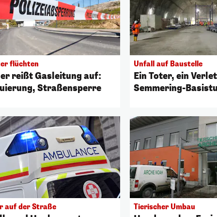
er flüchten
Unfall auf Baustelle
er reißt Gasleitung auf:
Ein Toter, ein Verle
uierung, Straßensperre
Semmering-Basistu
r auf der Straße
Tierischer Umbau