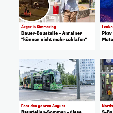
Ärger in Simmering
Lenker
Dauer-Baustelle – Anrainer
Pkw 
"können nicht mehr schlafen"
Mete
Fast den ganzen August
Nords
Baustellen-Sommer – diese
S-Ba