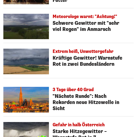
Futter
Meteorologe warnt: "Achtung!"
Schwere Gewitter mit "sehr
viel Regen" im Anmarsch
Extrem heiß, Unwettergefahr
Kräftige Gewitter! Warnstufe
Rot in zwei Bundesländern
3 Tage über 40 Grad
"Nächste Runde": Nach
Rekorden neue Hitzewelle in
Sicht
Gefahr in halb Österreich
Starke Hitzegewitter –