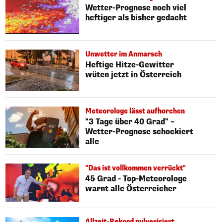
Wetter-Prognose noch viel
heftiger als bisher gedacht
Unwetter im Anmarsch
Heftige Hitze-Gewitter
wüten jetzt in Österreich
Meteorologe lässt aufhorchen
"3 Tage über 40 Grad" –
Wetter-Prognose schockiert
alle
"Das ist vollkommen verrückt"
45 Grad - Top-Meteorologe
warnt alle Österreicher
Allzeit-Rekord pulverisiert