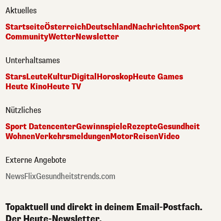
Aktuelles
Startseite
Österreich
Deutschland
Nachrichten
Sport
Community
Wetter
Newsletter
Unterhaltsames
Stars
Leute
Kultur
Digital
Horoskop
Heute Games
Heute Kino
Heute TV
Nützliches
Sport Datencenter
Gewinnspiele
Rezepte
Gesundheit
Wohnen
Verkehrsmeldungen
Motor
Reisen
Video
Externe Angebote
NewsFlix
Gesundheitstrends.com
Topaktuell und direkt in deinem Email-Postfach.
Der Heute-Newsletter.