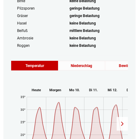
Birke
keine Belastung
Pilzsporen
geringe Belastung
Gräser
geringe Belastung
Hasel
keine Belastung
Beifuß
mittlere Belastung
Ambrosie
keine Belastung
Roggen
keine Belastung
Temperatur
Niederschlag
Bewölkung
Heute
Morgen
Mo 10.
Di 11.
Mi 12.
Do 13.
35°
30°
25°
20°