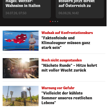
Hagel! Wetter-
steuern jetzt direkt
Wahnsinn in Italien
auf Österreich zu
24.07.26, 07:50
06.06.26, 14:42
Wadsak auf Konfrontationskurs
"Faktenfeinde und
Klimaleugner müssen ganz
stark sein"
Noch nicht ausgestanden
"Nächste Runde" – Hitze kehrt
mit voller Wucht zurück
Warnung vor Gefahr
"Vielleicht der kühlste
Sommer unseres restlichen
Lebens"