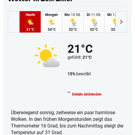
Heute
Morgen
Mo
10.08.
Di
11.08.
Mi
12.08.
Do
1
31°C
34°C
32°C
32°C
32°C
3
21°C
gefühlt:
21°C
15%
bewölkt
Heiter
Details einblenden
Überwiegend sonnig, zeitweise ein paar harmlose
Wolken. In den frühen Morgenstunden zeigt das
Thermometer 16 Grad, bis zum Nachmittag steigt die
Temperatur auf 31 Grad.