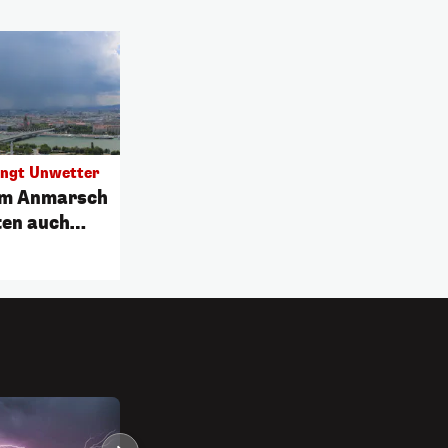
ingt Unwetter
im Anmarsch
ten auch
fen