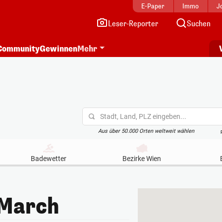
E-Paper
Immo
J
Leser-Reporter
Suchen
Community
Gewinnen
Mehr
Stadt, Land, PLZ eingeben...
Aus über 50.000 Orten weltweit wählen
Badewetter
Bezirke Wien
/March