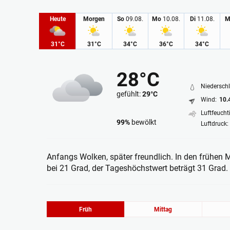
Heute
Morgen
So
09.08.
Mo
10.08.
Di
11.08.
M
31°C
31°C
34°C
36°C
34°C
28°C
Niederschl
gefühlt:
29°C
Wind:
10.
Luftfeuchti
99%
bewölkt
Luftdruck:
Bedeckt
Anfangs Wolken, später freundlich. In den frühen 
bei 21 Grad, der Tageshöchstwert beträgt 31 Grad.
Früh
Mittag