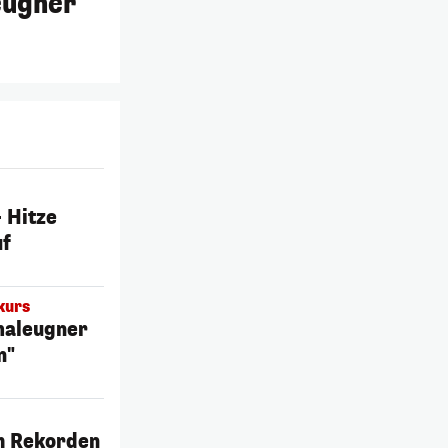
eugner
– Hitze
uf
kurs
maleugner
n"
h Rekorden