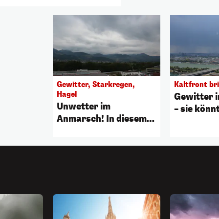
Gewitter, Starkregen,
Kaltfront br
Hagel
Gewitter 
Unwetter im
– sie könn
Anmarsch! In diesem
Wien tref
"Streifen" wird's
heftig