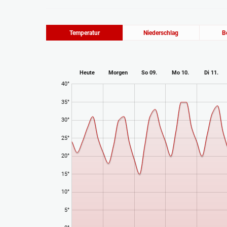
Temperatur
Niederschlag
B
Heute
Morgen
So 09.
Mo 10.
Di 11.
40°
35°
30°
25°
20°
15°
10°
5°