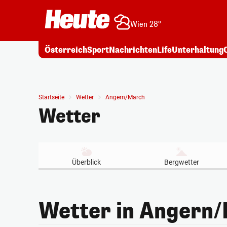
Wien 28°
Österreich
Sport
Nachrichten
Life
Unterhaltung
Startseite
Wetter
Angern/March
Wetter
Überblick
Bergwetter
Wetter in Angern