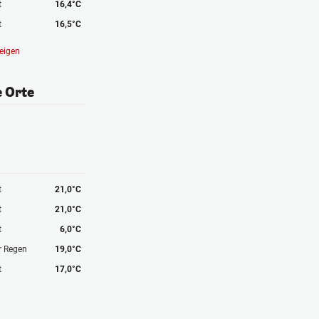
t
16,4°C
t
16,5°C
eigen
e Orte
t
21,0°C
t
21,0°C
t
6,0°C
r Regen
19,0°C
t
17,0°C