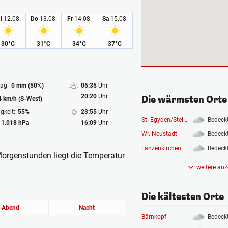
i
12.08.
Do
13.08.
Fr
14.08.
Sa
15.08.
30°C
31°C
34°C
37°C
ag:
0 mm (50%)
05:35
Uhr
20:20
Uhr
Die wärmsten Orte
4 km/h (S-West)
gkeit:
55%
23:55
Uhr
St. Egyden/Steinfeld
Bedeck
1.018 hPa
16:09
Uhr
Wr. Neustadt
Bedeck
Lanzenkirchen
Bedeck
Morgenstunden liegt die Temperatur
weitere anz
Die kältesten Orte
Abend
Nacht
Bärnkopf
Bedeck