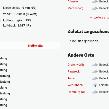
Altmelon
Bedeck
Niederschlag:
0 mm (0%)
Martinsberg
Bedeck
Wind:
10.7 km/h (S-West)
weitere anz
Luftfeuchtigkeit:
79%
Luftdruck:
1.017 hPa
Zuletzt angesehen
Keine Orte gefunden
Erotikwetter
Andere Orte
astung
astung
Grafenwörth
Bedeck
astung
Ragereck
Bedeck
elastung
Talca
Bedeck
elastung
Wehrabach
Leichte
astung
Hamburg Neuwerk
Bedeck
elastung
astung
astung