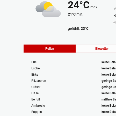
24°C
max.
21°C
min.
Stark bewölkt
gefühlt:
23°C
Pollen
Biowetter
Erle
keine Bel
Esche
keine Bel
Birke
keine Bel
Pilzsporen
geringe B
Gräser
geringe B
Hasel
keine Bel
Beifuß
mittlere B
Ambrosie
keine Bel
Roggen
keine Bel