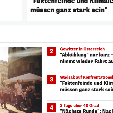
e
"Faktenfeinde und Klimal
müssen ganz stark sein"
Gewitter in Österreich
2
"Abkühlung" nur kurz 
nimmt wieder Fahrt a
Wadsak auf Konfrontations
3
"Faktenfeinde und Kli
müssen ganz stark sei
3 Tage über 40 Grad
4
"Nächste Runde": Nac