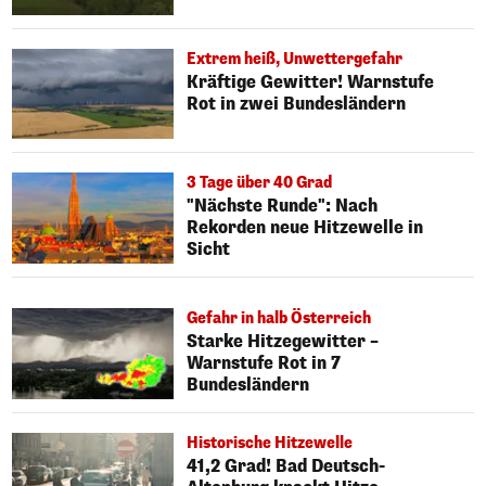
Extrem heiß, Unwettergefahr
Kräftige Gewitter! Warnstufe
Rot in zwei Bundesländern
3 Tage über 40 Grad
"Nächste Runde": Nach
Rekorden neue Hitzewelle in
Sicht
Gefahr in halb Österreich
Starke Hitzegewitter –
Warnstufe Rot in 7
Bundesländern
Historische Hitzewelle
41,2 Grad! Bad Deutsch-