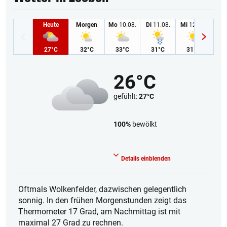
Heute
Morgen
Mo
10.08.
Di
11.08.
Mi
12.08.
Do
1
27°C
32°C
33°C
31°C
31°C
3
26°C
gefühlt:
27°C
100%
bewölkt
Bedeckt
Details einblenden
Oftmals Wolkenfelder, dazwischen gelegentlich
sonnig. In den frühen Morgenstunden zeigt das
Thermometer 17 Grad, am Nachmittag ist mit
maximal 27 Grad zu rechnen.