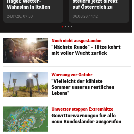
Hagel! Wetter-
steuern jetzt direkt
Wahnsinn in Italien
auf Österreich zu
24.07.26, 07:50
06.06.26, 14:42
Noch nicht ausgestanden
"Nächste Runde" – Hitze kehrt
mit voller Wucht zurück
Warnung vor Gefahr
"Vielleicht der kühlste
Sommer unseres restlichen
Lebens"
Unwetter stoppen Extremhitze
Gewitterwarnungen für alle
neun Bundesländer ausgerufen