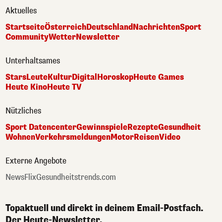
Aktuelles
Startseite
Österreich
Deutschland
Nachrichten
Sport
Community
Wetter
Newsletter
Unterhaltsames
Stars
Leute
Kultur
Digital
Horoskop
Heute Games
Heute Kino
Heute TV
Nützliches
Sport Datencenter
Gewinnspiele
Rezepte
Gesundheit
Wohnen
Verkehrsmeldungen
Motor
Reisen
Video
Externe Angebote
NewsFlix
Gesundheitstrends.com
Topaktuell und direkt in deinem Email-Postfach.
Der Heute-Newsletter.