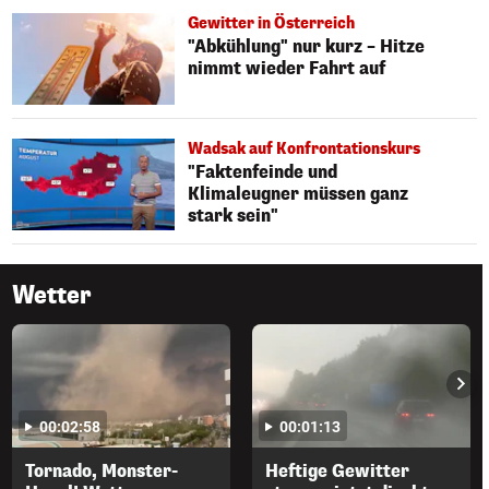
Gewitter in Österreich
"Abkühlung" nur kurz – Hitze
nimmt wieder Fahrt auf
Wadsak auf Konfrontationskurs
"Faktenfeinde und
Klimaleugner müssen ganz
stark sein"
Wetter
00:02:58
00:01:13
Tornado, Monster-
Heftige Gewitter