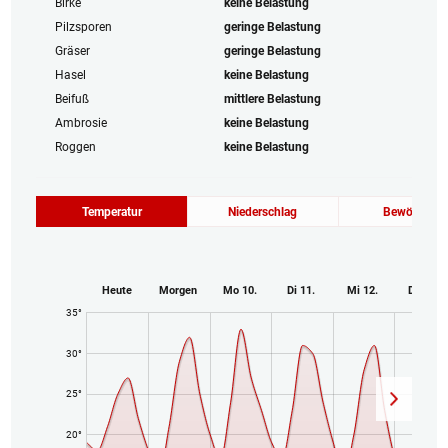
Birke
keine Belastung
Pilzsporen
geringe Belastung
Gräser
geringe Belastung
Hasel
keine Belastung
Beifuß
mittlere Belastung
Ambrosie
keine Belastung
Roggen
keine Belastung
Temperatur
Niederschlag
Bewölkung
Heute
Morgen
Mo 10.
Di 11.
Mi 12.
Do 13.
35°
30°
25°
20°