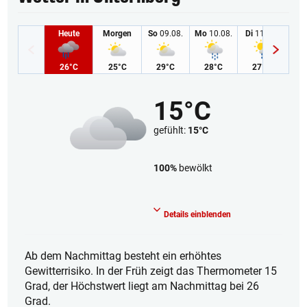
Heute
Morgen
So
09.08.
Mo
10.08.
Di
11.08.
Mi
1
26°C
25°C
29°C
28°C
27°C
2
15°C
gefühlt:
15°C
100%
bewölkt
Bedeckt
Details einblenden
Ab dem Nachmittag besteht ein erhöhtes
Gewitterrisiko. In der Früh zeigt das Thermometer 15
Grad, der Höchstwert liegt am Nachmittag bei 26
Grad.