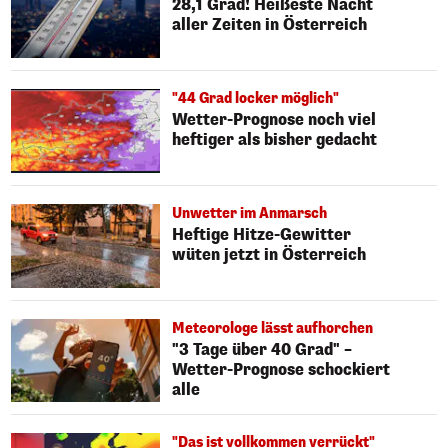
28,1 Grad! Heißeste Nacht
aller Zeiten in Österreich
"44 Grad locker möglich"
Wetter-Prognose noch viel
heftiger als bisher gedacht
Unwetter im Anmarsch
Heftige Hitze-Gewitter
wüten jetzt in Österreich
Meteorologe lässt aufhorchen
"3 Tage über 40 Grad" –
Wetter-Prognose schockiert
alle
"Das ist vollkommen verrückt"