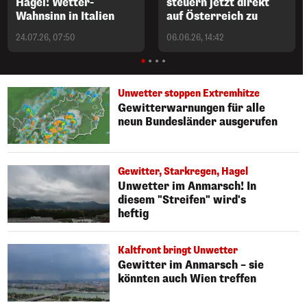
Hagel! Wetter-
steuern jetzt direkt
Wahnsinn in Italien
auf Österreich zu
24.07.26, 07:50
06.06.26, 14:42
Unwetter stoppen Extremhitze
Gewitterwarnungen für alle
neun Bundesländer ausgerufen
Gewitter, Starkregen, Hagel
Unwetter im Anmarsch! In
diesem "Streifen" wird's
heftig
Kaltfront bringt Unwetter
Gewitter im Anmarsch – sie
könnten auch Wien treffen