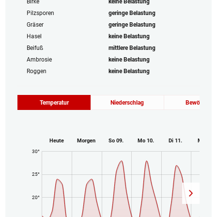
Birke
keine Belastung
Pilzsporen
geringe Belastung
Gräser
geringe Belastung
Hasel
keine Belastung
Beifuß
mittlere Belastung
Ambrosie
keine Belastung
Roggen
keine Belastung
Temperatur
Niederschlag
Bewölkung
Heute
Morgen
So 09.
Mo 10.
Di 11.
Mi 12.
30°
25°
20°