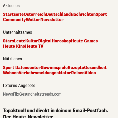
Aktuelles
Startseite
Österreich
Deutschland
Nachrichten
Sport
Community
Wetter
Newsletter
Unterhaltsames
Stars
Leute
Kultur
Digital
Horoskop
Heute Games
Heute Kino
Heute TV
Nützliches
Sport Datencenter
Gewinnspiele
Rezepte
Gesundheit
Wohnen
Verkehrsmeldungen
Motor
Reisen
Video
Externe Angebote
NewsFlix
Gesundheitstrends.com
Topaktuell und direkt in deinem Email-Postfach.
Der Heute-Newsletter.