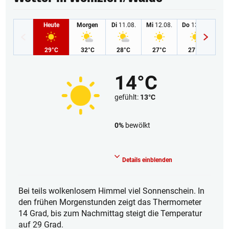
Heute
Morgen
Di
11.08.
Mi
12.08.
Do
13.08.
Fr
1
29°C
32°C
28°C
27°C
27°C
2
14°C
gefühlt:
13°C
0%
bewölkt
Wolkenlos
Details einblenden
Bei teils wolkenlosem Himmel viel Sonnenschein. In
den frühen Morgenstunden zeigt das Thermometer
14 Grad, bis zum Nachmittag steigt die Temperatur
auf 29 Grad.