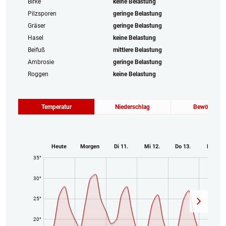
Birke
keine Belastung
Pilzsporen
geringe Belastung
Gräser
geringe Belastung
Hasel
keine Belastung
Beifuß
mittlere Belastung
Ambrosie
geringe Belastung
Roggen
keine Belastung
Temperatur
Niederschlag
Bewölkung
Heute
Morgen
Di 11.
Mi 12.
Do 13.
Fr 14.
35°
30°
25°
20°