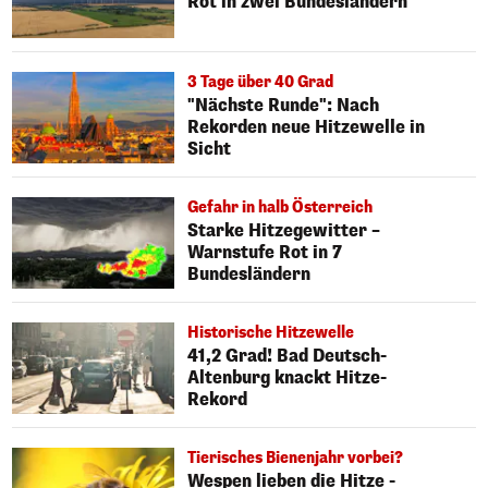
Rot in zwei Bundesländern
3 Tage über 40 Grad
"Nächste Runde": Nach
Rekorden neue Hitzewelle in
Sicht
Gefahr in halb Österreich
Starke Hitzegewitter –
Warnstufe Rot in 7
Bundesländern
Historische Hitzewelle
41,2 Grad! Bad Deutsch-
Altenburg knackt Hitze-
Rekord
Tierisches Bienenjahr vorbei?
Wespen lieben die Hitze -