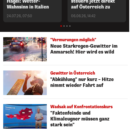
Hagel! Wetter-
steuern jetzt direkt
Wahnsinn in Italien
auf Österreich zu
24.07.26, 07:50
06.06.26, 14:42
"Vermurungen möglich"
Neue Starkregen-Gewitter im
Anmarsch! Hier wird es wild
Gewitter in Österreich
"Abkühlung" nur kurz – Hitze
nimmt wieder Fahrt auf
Wadsak auf Konfrontationskurs
"Faktenfeinde und
Klimaleugner müssen ganz
stark sein"