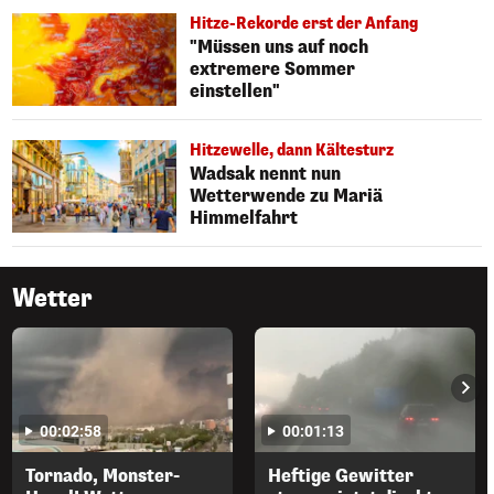
Hitze-Rekorde erst der Anfang
"Müssen uns auf noch
extremere Sommer
einstellen"
Hitzewelle, dann Kältesturz
Wadsak nennt nun
Wetterwende zu Mariä
Himmelfahrt
Wetter
00:02:58
00:01:13
Tornado, Monster-
Heftige Gewitter