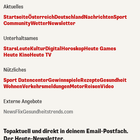
Aktuelles
Startseite
Österreich
Deutschland
Nachrichten
Sport
Community
Wetter
Newsletter
Unterhaltsames
Stars
Leute
Kultur
Digital
Horoskop
Heute Games
Heute Kino
Heute TV
Nützliches
Sport Datencenter
Gewinnspiele
Rezepte
Gesundheit
Wohnen
Verkehrsmeldungen
Motor
Reisen
Video
Externe Angebote
NewsFlix
Gesundheitstrends.com
Topaktuell und direkt in deinem Email-Postfach.
Der Heute-Newsletter.